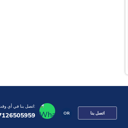
اتصل بنا في أي وقت:
اتصل بنا
OR
7126505959